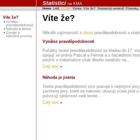
Statistici
na KMA
Home
Lidé
Oč jde
Výuka
Víte že?
Statistický seminář
Písemky..
Víte že?
Víte že?
•
Vynález
pravděpodobnosti
•
Náhoda je jistota
Několik zajímavostí z
oboru
pravděpodobnosti a statis
•
Google a
náhodné procesy
Vynález pravděpodobnosti
Počátky teorie pravděpodobnosti se kladou do 17. stol
spojují se jmény Pascal a Fermat a s hazardními hram
použití v matematice však dlouho naráželo na...
Celý text
»
Náhoda je jistota
Teorie pravděpodobnosti sice pracuje s nejistými jevy,
završena jevy, které se nakonec ukazují zcela jisté a
potvrzují správnost celé teorie...
Celý text
»